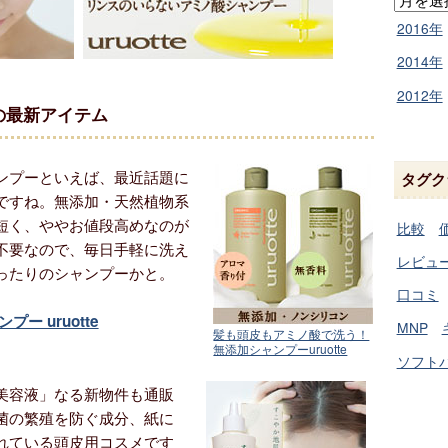
2016年
2014年
2012年
の最新アイテム
ンプーといえば、最近話題に
タグク
ですね。無添加・天然植物系
短く、ややお値段高めなのが
比較
不要なので、毎日手軽に洗え
レビュ
ったりのシャンプーかと。
口コミ
 uruotte
MNP
髪も頭皮もアミノ酸で洗う！
無添加シャンプーuruotte
ソフト
美容液」なる新物件も通販
菌の繁殖を防ぐ成分、紙に
れている頭皮用コスメです