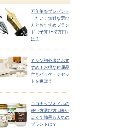
万年筆をプレゼント
したい！無難な選び
方とおすすめブラン
ド（予算1〜2万円）
は？
ミシン初心者におす
すめ！お得な付属品
付きパッケージセッ
トを選ぼう
ココナッツオイルの
使い方選び方...味が
よくて効果も人気の
ブランドは？