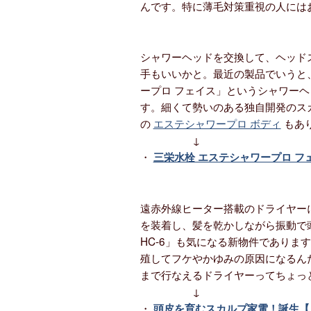
んです。特に薄毛対策重視の人には
シャワーヘッドを交換して、ヘッド
手もいいかと。最近の製品でいうと
ープロ フェイス」というシャワー
す。細くて勢いのある独自開発のス
の
エステシャワープロ ボディ
もあ
↓
・
三栄水栓 エステシャワープロ フ
遠赤外線ヒーター搭載のドライヤー
を装着し、髪を乾かしながら振動で
HC-6」も気になる新物件でありま
殖してフケやかゆみの原因になるん
まで行なえるドライヤーってちょっ
↓
・
頭皮を育むスカルプ家電！誕生【