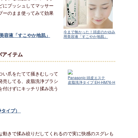
どにプッシュしてマッサー
プーのまま使ってみて効果
今まで無かった！頭皮のかゆみ
美容液「すこやか地肌」
用美容液「すこやか地肌」
パアイテム
つい爪をたてて掻きむしって
Panasonic 頭皮エステ
発売してる、皮脂洗浄ブラシ
皮脂洗浄タイプ EH-HM76-H
を付けずにキッチリ揉み洗う
洗浄タイプ）
な動きで揉み絞りだしてくれるので実に快感のスグレも