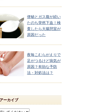
便秘とガス腹が続い
たのち突然下血！検
査したら大腸憩室が
原因だった
夜毎こむらがえりで
足がつるけど病気が
原因？有効な予防
法・対処法は？
アーカイブ