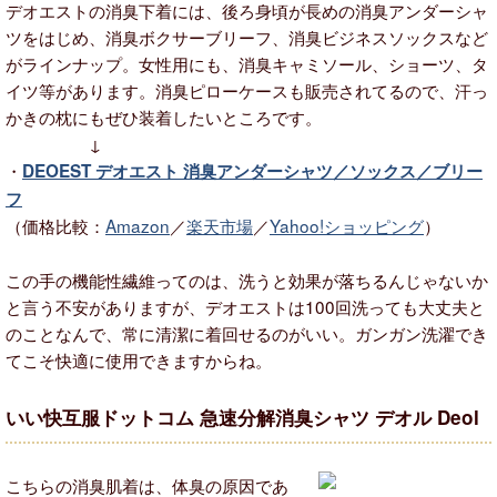
デオエストの消臭下着には、後ろ身頃が長めの消臭アンダーシャ
ツをはじめ、消臭ボクサーブリーフ、消臭ビジネスソックスなど
がラインナップ。女性用にも、消臭キャミソール、ショーツ、タ
イツ等があります。消臭ピローケースも販売されてるので、汗っ
かきの枕にもぜひ装着したいところです。
↓
・
DEOEST デオエスト 消臭アンダーシャツ／ソックス／ブリー
フ
（価格比較：
Amazon
／
楽天市場
／
Yahoo!ショッピング
）
この手の機能性繊維ってのは、洗うと効果が落ちるんじゃないか
と言う不安がありますが、デオエストは100回洗っても大丈夫と
のことなんで、常に清潔に着回せるのがいい。ガンガン洗濯でき
てこそ快適に使用できますからね。
いい快互服ドットコム 急速分解消臭シャツ デオル Deol
こちらの消臭肌着は、体臭の原因であ