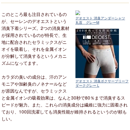
このところ最も注目されているの
デオエスト 消臭アンダーシャツ
が、セーレンのデオエストという
丸首 グレーM
消臭下着シリーズ。2つの消臭素材
が採用されているのが特長で、生
地に配合されたセラミックスがニ
オイを吸着し、それを金属イオン
が分解して消臭するというメカニ
ズムになってます。
カラダの臭いの成分は、汗のアン
デオエスト 消臭ボクサーブリーフ
モニアや加齢臭のノネナールなど
ダークグレー L
が原因なんですが、セラミックス
と金属イオンの吸着効果は、なんと30秒で80％まで消臭するス
ピードが魅力。また、これらの消臭成分は繊維に強力に固着され
ており、100回洗濯しても消臭性能が維持されるというのが頼も
しい。