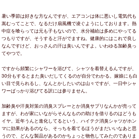
暑い季節は好きな方なんですが、エアコンは体に悪いし電気代も
嵩むってことで、なるだけ扇風機で凌ぐようにしております。熱
中症を喰らっては元も子もないので、水分補給は多めにやってる
つもりですが、そうすると汗がでますね。健康的にはこれで良し
なんですけど、おっさんの汗は臭いんですよ。いわゆる加齢臭っ
てやつで。
ですから頻繁にシャワーを浴びて、シャツを着替えるんですが、
30分もするとまた臭いだしてくるのが自分でわかる。嫁娘にも白
い目で見られるし、なんとかしたいのは山々ですが、一日中シャ
ワーばっかり浴びてる訳には参りません。
加齢臭や汗臭対策の消臭スプレーとか消臭サプリなんかが売って
ますが、わが家にいながらそんなものの助けを借りるのはどうも
イヤ。近年うんと進化してるという、ハイテク消臭シャツがホン
マに効果があるのなら、そっちを着てるほうがまだいいなあと思
うので、どんな製品があるのかちょっと物色してみたのでありま