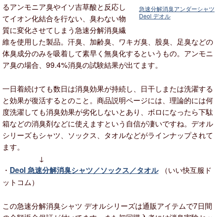
るアンモニア臭やイソ吉草酸と反応し
急速分解消臭アンダーシャツ
Deol デオル
てイオン化結合を行ない、臭わない物
質に変化させてしまう急速分解消臭繊
維を使用した製品。汗臭、加齢臭、ワキガ臭、股臭、足臭などの
体臭成分のみを吸着して素早く無臭化するというもの。アンモニ
ア臭の場合、99.4%消臭の試験結果が出てます。
一日着続けても数日は消臭効果が持続し、日干しまたは洗濯する
と効果が復活するとのこと。商品説明ページには、理論的には何
度洗濯しても消臭効果が劣化しないとあり、ボロになったら下駄
箱などの消臭剤などに使えますという自信が凄いですね。デオル
シリーズもシャツ、ソックス、タオルなどがラインナップされて
ます。
↓
・
（いい快互服ド
Deol 急速分解消臭シャツ／ソックス／タオル
ットコム）
この急速分解消臭シャツ デオルシリーズは通販アイテムで7日間
の全額返金保証が付いてます。また初回購入者には消臭実験セッ