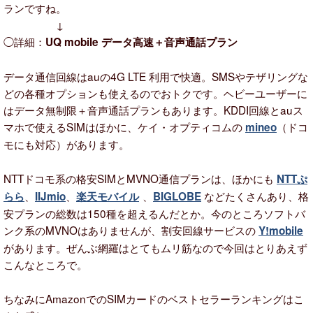
ランですね。
↓
◯詳細：
UQ mobile データ高速＋音声通話プラン
データ通信回線はauの4G LTE 利用で快適。SMSやテザリングな
どの各種オプションも使えるのでおトクです。ヘビーユーザーに
はデータ無制限＋音声通話プランもあります。KDDI回線とauス
マホで使えるSIMはほかに、ケイ・オプティコムの
（ドコ
mineo
モにも対応）があります。
NTTドコモ系の格安SIMとMVNO通信プランは、ほかにも
NTTぷ
、
、
、
などたくさんあり、格
らら
IIJmio
楽天モバイル
BIGLOBE
安プランの総数は150種を超えるんだとか。今のところソフトバ
ンク系のMVNOはありませんが、割安回線サービスの
Y!mobile
があります。ぜんぶ網羅はとてもムリ筋なので今回はとりあえず
こんなところで。
ちなみにAmazonでのSIMカードのベストセラーランキングはこ