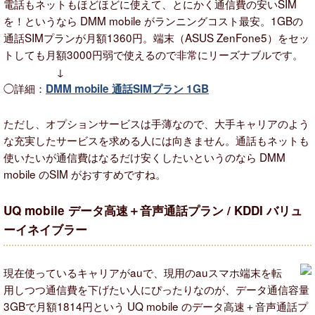
電話もネットもほどほどに使えて、とにかく通信費の安いSIM
を！というなら DMM mobile がランニングコスト最安。1GBの
通話SIMプランが月額1360円。端末（ASUS ZenFone5）をセッ
トしても月額3000円弱で使えるので非常にリーズナブルです。
↓
◯詳細：
DMM mobile 通話SIMプラン 1GB
ただし、オプションサービスは手薄なので、大手キャリアのよう
な充実したサービスを求める人には向きません。通話もネットも
使いたいが通信費はなるだけ安くしたいというのなら DMM
mobile のSIM がおすすめですね。
UQ mobile データ高速＋音声通話プラン / KDDI バリュ
ーイネイブラー
現在使っているキャリアがauで、現用のauスマホ端末を転
用しつつ通信費を下げたい人にぴったりなのが、データ通信容量
3GBで月額1814円という UQ mobile のデータ高速＋音声通話プ