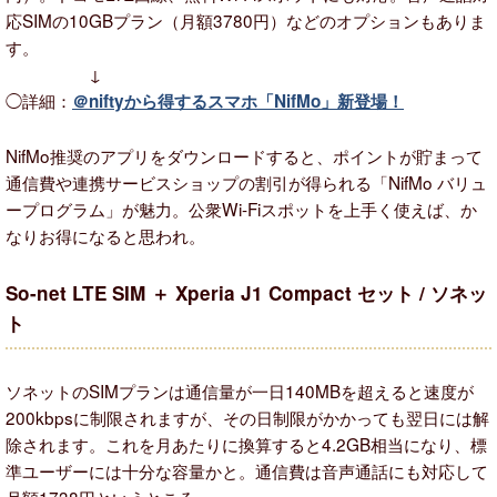
応SIMの10GBプラン（月額3780円）などのオプションもありま
す。
↓
◯詳細：
＠niftyから得するスマホ「NifMo」新登場！
NifMo推奨のアプリをダウンロードすると、ポイントが貯まって
通信費や連携サービスショップの割引が得られる「NifMo バリュ
ープログラム」が魅力。公衆Wi-Fiスポットを上手く使えば、か
なりお得になると思われ。
So-net LTE SIM ＋ Xperia J1 Compact セット / ソネッ
ト
ソネットのSIMプランは通信量が一日140MBを超えると速度が
200kbpsに制限されますが、その日制限がかかっても翌日には解
除されます。これを月あたりに換算すると4.2GB相当になり、標
準ユーザーには十分な容量かと。通信費は音声通話にも対応して
月額1738円というところ。