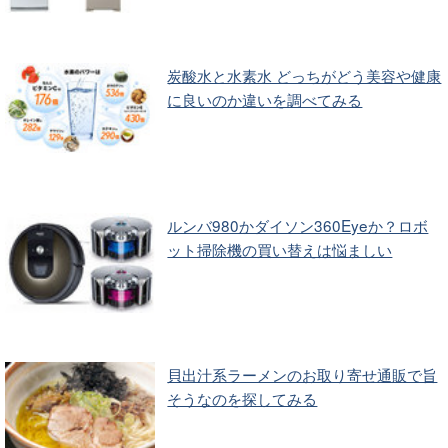
炭酸水と水素水 どっちがどう美容や健康
に良いのか違いを調べてみる
ルンバ980かダイソン360Eyeか？ロボ
ット掃除機の買い替えは悩ましい
貝出汁系ラーメンのお取り寄せ通販で旨
そうなのを探してみる