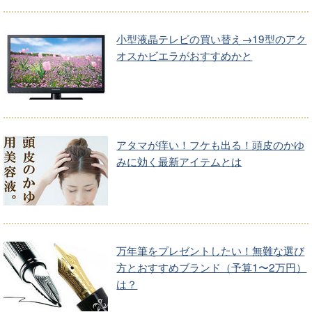
小型液晶テレビの買い替え→19型のアク
オスかビエラがおすすめかと
アタマが痒い！フケも出る！頭皮のかゆ
みに効く最新アイテムとは
万年筆をプレゼントしたい！無難な選び
方とおすすめブランド（予算1〜2万円）
は？