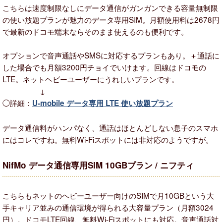
こちらは速度制限なしにデータ通信がガンガンできる容量無制限
の使い放題プランが魅力のデータ専用SIM。月額使用料は2678円
で最新のドコモ端末ならそのまま使えるのも便利です。
オプションで音声通話やSMSに対応するプランもあり。＋通話に
した場合でも月額3200円チョイでいけます。回線はドコモの
LTE。ネットヘビーユーザーにうれしいプランです。
↓
◯詳細：
U-mobile データ専用 LTE 使い放題プラン
データ通信料がハンパなく、通話はほとんどしない息子のスマホ
にはコレですね。無料Wi-Fiスポットには非対応のようですが。
NifMo データ通信専用SIM 10GBプラン / ニフティ
こちらもネットのヘビーユーザー向けのSIMで月10GBという大
手キャリア並みの通信環境が得られる大容量プラン（月額3024
円）。ドコモLTE回線、無料Wi-Fiスポットにも対応。音声通話対