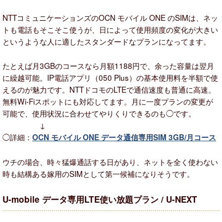
NTTコミュニケーションズのOCN モバイル ONE のSIMは、ネッ
トも電話もそこそこ使うが、日によって使用頻度の変化が大きい
というような人に適したスタンダードなプランになってます。
たとえば月3GBのコースなら月額1188円で、余った容量は翌月
に繰越可能。IP電話アプリ（050 Plus）の基本使用料を半額で使
えるのが魅力です。NTTドコモのLTEで通信速度も普通に高速。
無料Wi-Fiスポットにも対応してます。月に一度プランの変更が
可能で、使用状況に合わせてやりくりできるのも◯です。
↓
◯詳細：
OCN モバイル ONE データ通信専用SIM 3GB/月コース
ウチの場合、時々猛爆通話する日があり、ネットを全く使わない
時も結構ある嫁用のSIMとして第一候補になりそうです。
U-mobile データ専用LTE使い放題プラン / U-NEXT